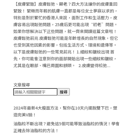
【皮膚緊致】皮膚鬆弛、顯老？四大方法讓你的皮膚重回
緊致！ 緊緻而年輕的肌膚一直都是每位女士夢寐以求的，
特別是對於繁忙的香港人來說，面對工作和生活壓力，皮
膚容易出現鬆弛問題，25歲后更可能出現“初老”問題。
如果你想解決以下这些問題，就一齊來閱讀這篇文章啦！
皮膚鬆弛前兆 皮膚鬆弛可能是年齡增長的自然現象，但它
也受到其他因素的影響，包括生活方式、環境和遺傳等。
以下是皮膚鬆弛的一些常見前兆！ 1.細紋和皺紋出現 首
先，你可能會注意到你的面部開始出現一些細紋和皺紋，
尤其是在眼部、嘴巴周圍和額頭。 2.皮膚變得松弛...
文章搜尋
搜尋
2024年最新4大瘦面方法，幫你在10天内擺脫雙下巴，塑
造完美V臉！
油脂粒不斷出現？避免這5個可能導致油脂粒的情況！學會
正確去除油脂粒的方法！