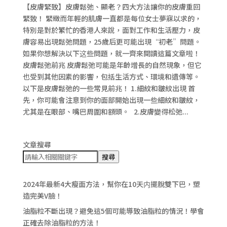
【皮膚緊致】皮膚鬆弛、顯老？四大方法讓你的皮膚重回
緊致！ 緊緻而年輕的肌膚一直都是每位女士夢寐以求的，
特別是對於繁忙的香港人來說，面對工作和生活壓力，皮
膚容易出現鬆弛問題，25歲后更可能出現“初老”問題。
如果你想解決以下这些問題，就一齊來閱讀這篇文章啦！
皮膚鬆弛前兆 皮膚鬆弛可能是年齡增長的自然現象，但它
也受到其他因素的影響，包括生活方式、環境和遺傳等。
以下是皮膚鬆弛的一些常見前兆！ 1.細紋和皺紋出現 首
先，你可能會注意到你的面部開始出現一些細紋和皺紋，
尤其是在眼部、嘴巴周圍和額頭。 2.皮膚變得松弛...
文章搜尋
搜尋
2024年最新4大瘦面方法，幫你在10天内擺脫雙下巴，塑
造完美V臉！
油脂粒不斷出現？避免這5個可能導致油脂粒的情況！學會
正確去除油脂粒的方法！