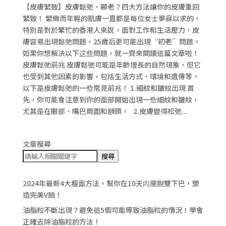
【皮膚緊致】皮膚鬆弛、顯老？四大方法讓你的皮膚重回
緊致！ 緊緻而年輕的肌膚一直都是每位女士夢寐以求的，
特別是對於繁忙的香港人來說，面對工作和生活壓力，皮
膚容易出現鬆弛問題，25歲后更可能出現“初老”問題。
如果你想解決以下这些問題，就一齊來閱讀這篇文章啦！
皮膚鬆弛前兆 皮膚鬆弛可能是年齡增長的自然現象，但它
也受到其他因素的影響，包括生活方式、環境和遺傳等。
以下是皮膚鬆弛的一些常見前兆！ 1.細紋和皺紋出現 首
先，你可能會注意到你的面部開始出現一些細紋和皺紋，
尤其是在眼部、嘴巴周圍和額頭。 2.皮膚變得松弛...
文章搜尋
搜尋
2024年最新4大瘦面方法，幫你在10天内擺脫雙下巴，塑
造完美V臉！
油脂粒不斷出現？避免這5個可能導致油脂粒的情況！學會
正確去除油脂粒的方法！