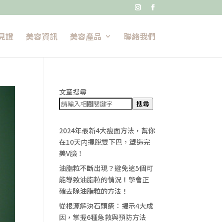


見證
美容資訊
美容產品
聯絡我們
文章搜尋
搜尋
2024年最新4大瘦面方法，幫你
在10天内擺脫雙下巴，塑造完
美V臉！
油脂粒不斷出現？避免這5個可
能導致油脂粒的情況！學會正
確去除油脂粒的方法！
從根源解決石頭瘡：揭示4大成
因，掌握6種急救與預防方法