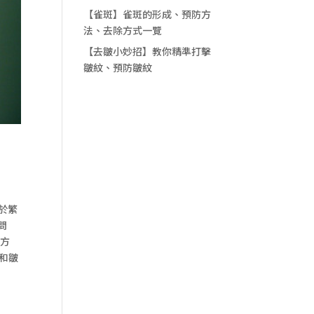
【雀斑】雀斑的形成、預防方
法、去除方式一覽
【去皺小妙招】教你精準打擊
皺紋、預防皺紋
於繁
問
活方
和皺