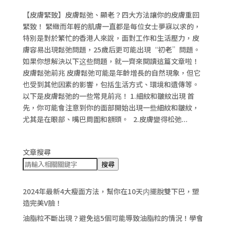
【皮膚緊致】皮膚鬆弛、顯老？四大方法讓你的皮膚重回
緊致！ 緊緻而年輕的肌膚一直都是每位女士夢寐以求的，
特別是對於繁忙的香港人來說，面對工作和生活壓力，皮
膚容易出現鬆弛問題，25歲后更可能出現“初老”問題。
如果你想解決以下这些問題，就一齊來閱讀這篇文章啦！
皮膚鬆弛前兆 皮膚鬆弛可能是年齡增長的自然現象，但它
也受到其他因素的影響，包括生活方式、環境和遺傳等。
以下是皮膚鬆弛的一些常見前兆！ 1.細紋和皺紋出現 首
先，你可能會注意到你的面部開始出現一些細紋和皺紋，
尤其是在眼部、嘴巴周圍和額頭。 2.皮膚變得松弛...
文章搜尋
搜尋
2024年最新4大瘦面方法，幫你在10天内擺脫雙下巴，塑
造完美V臉！
油脂粒不斷出現？避免這5個可能導致油脂粒的情況！學會