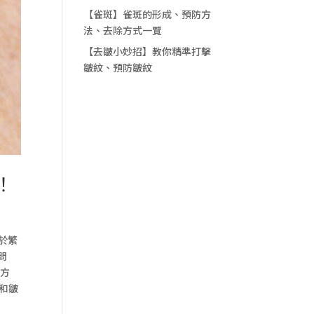
【雀斑】雀斑的形成、預防方
法、去除方式一覽
【去皺小妙招】教你精準打擊
皺紋、預防皺紋
！
於繁
問
活方
和皺