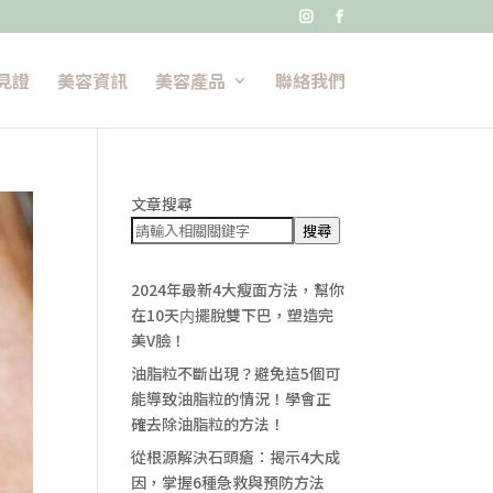


見證
美容資訊
美容產品
聯絡我們
文章搜尋
搜尋
2024年最新4大瘦面方法，幫你
在10天内擺脫雙下巴，塑造完
美V臉！
油脂粒不斷出現？避免這5個可
能導致油脂粒的情況！學會正
確去除油脂粒的方法！
從根源解決石頭瘡：揭示4大成
因，掌握6種急救與預防方法