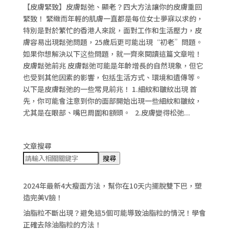
【皮膚緊致】皮膚鬆弛、顯老？四大方法讓你的皮膚重回
緊致！ 緊緻而年輕的肌膚一直都是每位女士夢寐以求的，
特別是對於繁忙的香港人來說，面對工作和生活壓力，皮
膚容易出現鬆弛問題，25歲后更可能出現“初老”問題。
如果你想解決以下这些問題，就一齊來閱讀這篇文章啦！
皮膚鬆弛前兆 皮膚鬆弛可能是年齡增長的自然現象，但它
也受到其他因素的影響，包括生活方式、環境和遺傳等。
以下是皮膚鬆弛的一些常見前兆！ 1.細紋和皺紋出現 首
先，你可能會注意到你的面部開始出現一些細紋和皺紋，
尤其是在眼部、嘴巴周圍和額頭。 2.皮膚變得松弛...
文章搜尋
搜尋
2024年最新4大瘦面方法，幫你在10天内擺脫雙下巴，塑
造完美V臉！
油脂粒不斷出現？避免這5個可能導致油脂粒的情況！學會
正確去除油脂粒的方法！