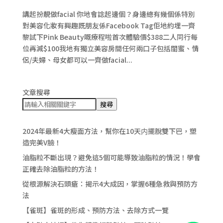
講起扮靚做facial 你地會諗起邊個？身邊總有幾個係特別
對美容化妝有興趣既朋友係Facebook Tag佢地約埋一齊
黎試下Pink Beauty嘅療程啦首次體驗價$388二人同行每
位再減$100我地有獨立美容房間任何兩口子包括閨蜜、情
侶/夫婦、母女都可以一齊做facial...
文章搜尋
搜尋
2024年最新4大瘦面方法，幫你在10天内擺脫雙下巴，塑
造完美V臉！
油脂粒不斷出現？避免這5個可能導致油脂粒的情況！學會
正確去除油脂粒的方法！
從根源解決石頭瘡：揭示4大成因，掌握6種急救與預防方
法
【雀斑】雀斑的形成、預防方法、去除方式一覽