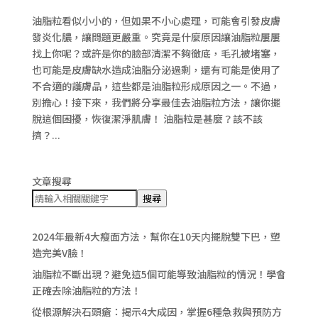
油脂粒看似小小的，但如果不小心處理，可能會引發皮膚
發炎化膿，讓問題更嚴重。究竟是什麼原因讓油脂粒屢屢
找上你呢？或許是你的臉部清潔不夠徹底，毛孔被堵塞，
也可能是皮膚缺水造成油脂分泌過剩，還有可能是使用了
不合適的護膚品，這些都是油脂粒形成原因之一。不過，
別擔心！接下來，我們將分享最佳去油脂粒方法，讓你擺
脫這個困擾，恢復潔淨肌膚！ 油脂粒是甚麼？該不該
擠？...
文章搜尋
搜尋
2024年最新4大瘦面方法，幫你在10天内擺脫雙下巴，塑
造完美V臉！
油脂粒不斷出現？避免這5個可能導致油脂粒的情況！學會
正確去除油脂粒的方法！
從根源解決石頭瘡：揭示4大成因，掌握6種急救與預防方