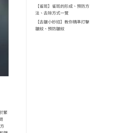
【雀斑】雀斑的形成、預防方
法、去除方式一覽
【去皺小妙招】教你精準打擊
皺紋、預防皺紋
於繁
問
活方
和皺