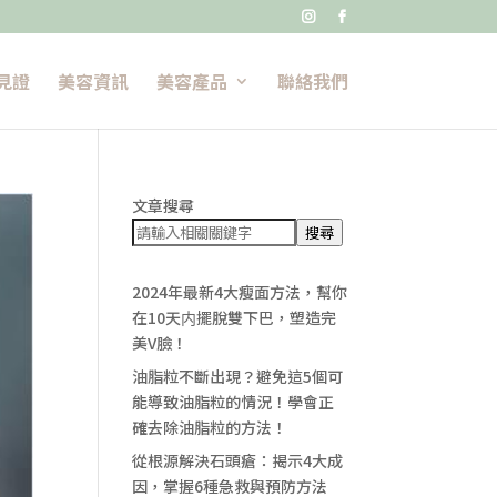


見證
美容資訊
美容產品
聯絡我們
文章搜尋
搜尋
2024年最新4大瘦面方法，幫你
在10天内擺脫雙下巴，塑造完
美V臉！
油脂粒不斷出現？避免這5個可
能導致油脂粒的情況！學會正
確去除油脂粒的方法！
從根源解決石頭瘡：揭示4大成
因，掌握6種急救與預防方法