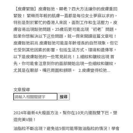
【皮膚緊致】皮膚鬆弛、顯老？四大方法讓你的皮膚重回
緊致！ 緊緻而年輕的肌膚一直都是每位女士夢寐以求的，
特別是對於繁忙的香港人來說，面對工作和生活壓力，皮
膚容易出現鬆弛問題，25歲后更可能出現“初老”問題。
如果你想解決以下这些問題，就一齊來閱讀這篇文章啦！
皮膚鬆弛前兆 皮膚鬆弛可能是年齡增長的自然現象，但它
也受到其他因素的影響，包括生活方式、環境和遺傳等。
以下是皮膚鬆弛的一些常見前兆！ 1.細紋和皺紋出現 首
先，你可能會注意到你的面部開始出現一些細紋和皺紋，
尤其是在眼部、嘴巴周圍和額頭。 2.皮膚變得松弛...
文章搜尋
搜尋
2024年最新4大瘦面方法，幫你在10天内擺脫雙下巴，塑
造完美V臉！
油脂粒不斷出現？避免這5個可能導致油脂粒的情況！學會