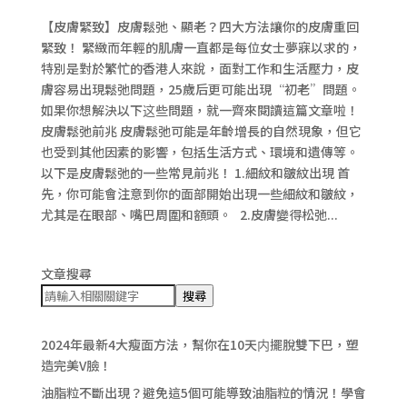
【皮膚緊致】皮膚鬆弛、顯老？四大方法讓你的皮膚重回
緊致！ 緊緻而年輕的肌膚一直都是每位女士夢寐以求的，
特別是對於繁忙的香港人來說，面對工作和生活壓力，皮
膚容易出現鬆弛問題，25歲后更可能出現“初老”問題。
如果你想解決以下这些問題，就一齊來閱讀這篇文章啦！
皮膚鬆弛前兆 皮膚鬆弛可能是年齡增長的自然現象，但它
也受到其他因素的影響，包括生活方式、環境和遺傳等。
以下是皮膚鬆弛的一些常見前兆！ 1.細紋和皺紋出現 首
先，你可能會注意到你的面部開始出現一些細紋和皺紋，
尤其是在眼部、嘴巴周圍和額頭。 2.皮膚變得松弛...
文章搜尋
搜尋
2024年最新4大瘦面方法，幫你在10天内擺脫雙下巴，塑
造完美V臉！
油脂粒不斷出現？避免這5個可能導致油脂粒的情況！學會