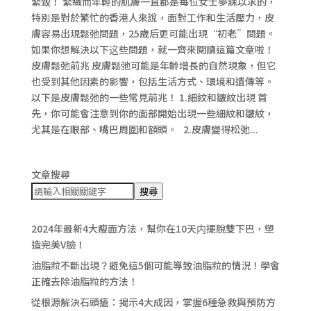
緊致！ 緊緻而年輕的肌膚一直都是每位女士夢寐以求的，
特別是對於繁忙的香港人來說，面對工作和生活壓力，皮
膚容易出現鬆弛問題，25歲后更可能出現“初老”問題。
如果你想解決以下这些問題，就一齊來閱讀這篇文章啦！
皮膚鬆弛前兆 皮膚鬆弛可能是年齡增長的自然現象，但它
也受到其他因素的影響，包括生活方式、環境和遺傳等。
以下是皮膚鬆弛的一些常見前兆！ 1.細紋和皺紋出現 首
先，你可能會注意到你的面部開始出現一些細紋和皺紋，
尤其是在眼部、嘴巴周圍和額頭。 2.皮膚變得松弛...
文章搜尋
搜尋
2024年最新4大瘦面方法，幫你在10天内擺脫雙下巴，塑
造完美V臉！
油脂粒不斷出現？避免這5個可能導致油脂粒的情況！學會
正確去除油脂粒的方法！
從根源解決石頭瘡：揭示4大成因，掌握6種急救與預防方