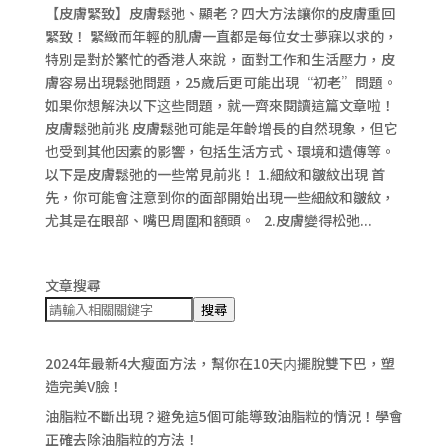
【皮膚緊致】皮膚鬆弛、顯老？四大方法讓你的皮膚重回
緊致！ 緊緻而年輕的肌膚一直都是每位女士夢寐以求的，
特別是對於繁忙的香港人來說，面對工作和生活壓力，皮
膚容易出現鬆弛問題，25歲后更可能出現“初老”問題。
如果你想解決以下这些問題，就一齊來閱讀這篇文章啦！
皮膚鬆弛前兆 皮膚鬆弛可能是年齡增長的自然現象，但它
也受到其他因素的影響，包括生活方式、環境和遺傳等。
以下是皮膚鬆弛的一些常見前兆！ 1.細紋和皺紋出現 首
先，你可能會注意到你的面部開始出現一些細紋和皺紋，
尤其是在眼部、嘴巴周圍和額頭。 2.皮膚變得松弛...
文章搜尋
搜尋
2024年最新4大瘦面方法，幫你在10天内擺脫雙下巴，塑
造完美V臉！
油脂粒不斷出現？避免這5個可能導致油脂粒的情況！學會
正確去除油脂粒的方法！