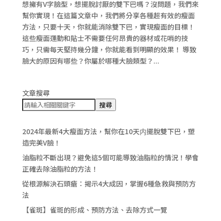
想擁有V字臉型，想擺脫討厭的雙下巴嗎？沒問題，我們來
幫你實現！在這篇文章中，我們將分享各種超有效的瘦面
方法，只要十天，你就能消除雙下巴，實現瘦面的目標！
這些瘦面運動和貼士不需要任何昂貴的器材或花哨的技
巧，只需每天堅持幾分鐘，你就能看到明顯的效果！ 導致
臉大的原因有哪些？你屬於哪種大臉類型？...
文章搜尋
搜尋
2024年最新4大瘦面方法，幫你在10天内擺脫雙下巴，塑
造完美V臉！
油脂粒不斷出現？避免這5個可能導致油脂粒的情況！學會
正確去除油脂粒的方法！
從根源解決石頭瘡：揭示4大成因，掌握6種急救與預防方
法
【雀斑】雀斑的形成、預防方法、去除方式一覽