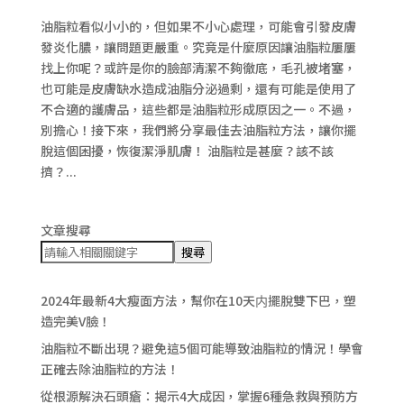
油脂粒看似小小的，但如果不小心處理，可能會引發皮膚
發炎化膿，讓問題更嚴重。究竟是什麼原因讓油脂粒屢屢
找上你呢？或許是你的臉部清潔不夠徹底，毛孔被堵塞，
也可能是皮膚缺水造成油脂分泌過剩，還有可能是使用了
不合適的護膚品，這些都是油脂粒形成原因之一。不過，
別擔心！接下來，我們將分享最佳去油脂粒方法，讓你擺
脫這個困擾，恢復潔淨肌膚！ 油脂粒是甚麼？該不該
擠？...
文章搜尋
搜尋
2024年最新4大瘦面方法，幫你在10天内擺脫雙下巴，塑
造完美V臉！
油脂粒不斷出現？避免這5個可能導致油脂粒的情況！學會
正確去除油脂粒的方法！
從根源解決石頭瘡：揭示4大成因，掌握6種急救與預防方