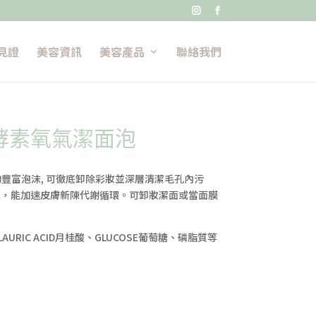


見證
美容資訊
美容產品
聯絡我們
 1 酵素氧氣潔面泡
豐富泡沫, 可徹底卸除彩妝並深層清潔毛孔內污
泡，能加速皮膚新陳代謝循環。可卸妝潔面或當面膜
AURIC ACID月桂酸、GLUCOSE葡萄糖、磷脂質等