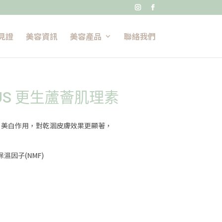


見證
美容資訊
美容產品
聯絡我們
PLUS 更生蘆薈肌理素
、美白作用，對乾涸皮膚效果更顯著，
濕因子(NMF)