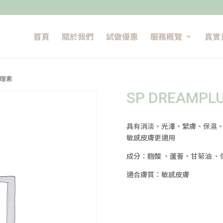
首頁
關於我們
試做優惠
服務概覽
真實
肌理素
SP DREAM
具有消淡、光澤、緊膚、保濕
敏感皮膚更適用
成分：麴酸 、蘆薈、甘菊油 、保
適合膚質：敏感皮膚