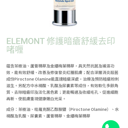
ELEMONT 修護暗瘡舒緩去印
啫喱
蘊含茶樹油、蘆薈精華及金縷梅葉精華，具天然抗菌及補濕功
效，能有效舒緩、改善及修復發炎紅腫肌膚；配合深層消炎殺菌
成份Piroctone Olamine能直達暗瘡深處，治療及預防暗瘡粉刺
滋生。另配方中水楊酸、乳酸及尿囊素等成份，有效軟化多餘角
質、去除暗瘡印及淡化黑色素；更能暢通及收細毛孔、促進細胞
再新、使肌膚重現健康嫩白光采。
成分：茶樹油、吡羅克酮乙醇胺鹽（Piroctone Olamine）、水
楊酸及乳酸、尿囊素、蘆薈精華、金縷梅葉精華