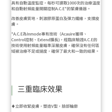
具有自動溫度監控，每秒可讀取1000次的治療溫度
和自動射頻能量開關控制A.C.E*的緊膚儀器。
改善皮膚質地，刺激膠原蛋白及彈力纖維，支撐皮
膚。
*A.C.E為Inmode專有技術（Acauire獲得、
Control控制、Extend擴長)，經臨床驗證A.C.E的
技術使用射頻能量瞄準深層皮膚，確保沒有任何區
域被治療不足或撾度，確保了最大和一致的結果。
三重臨床效果
♦立即收緊皮膚，塑造V型，臉部輪廓