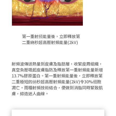
第一重射频能量後，立即釋放第
二重納秒超高壓射頻能量(2kV)
射頻波傳送熱量到皮膚及脂肪層，收緊皮周組織，
真空負壓吸起皮膚脂防及釋放第一重射頻能量新增
13.7%膠原蛋白。第一重射頻能量後，立即釋放第
二重極短的纳秒超高壓射頻能量(2kV)令30%细胞
凋
亡。雨種射頻技術結合，便做到消脂同時緊致肌
膚，締造迷人曲線。