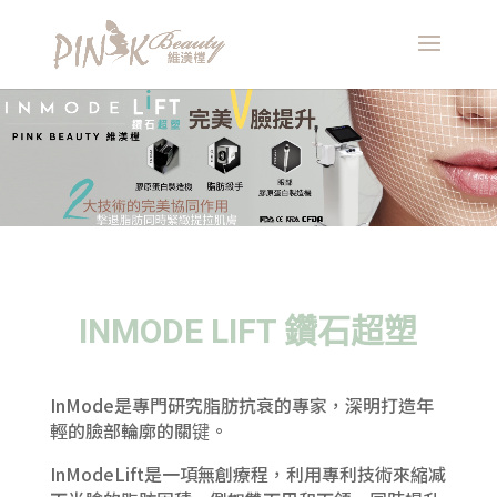
視
訊
播
放
器
INMODE LIFT 鑽石超塑
InMode是專門研究脂肪抗衰的專家，深明打造年
輕的臉部輪廓的關键。
InModeLift是一項無創療程，利用專利技術來縮减