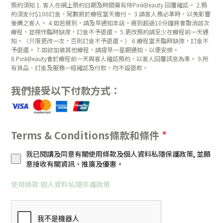
預約須知 1. 客人在網上預約日期及時間需有待PinkBeauty 回覆確認。 2.預
約須支付$100訂金，尾數將於療程當天繳付。 3.請客人務必準時，以免影響
後續之客人。 4.如若遲到，請及早通知本店。遲到超過10分鐘將會取消該次
療程，並視作臨時缺席，訂金不予退還。 5.更改預約請至少在療程前一天通
知。（只限更改一次，否則訂金不予退還。） 6.療程當天臨時缺席，訂金不
予退還。 7.如欲加做其他療程，請提早一星期通知，以便安排。
8.PinkBeauty會於療程前一天與客人確認預約，以客人回覆訊息為準。 9.所
有貨品、訂金及服務一經確認及付款，均不設退款。
我們接受以下付款方式：
Terms & Conditions條款和條件
*
我已閱讀及同意有關使用條款及個人資料私隱保護政策, 並願
意接收有關資訊、推廣及優惠。
使用條款
個人資料私隱保護政策