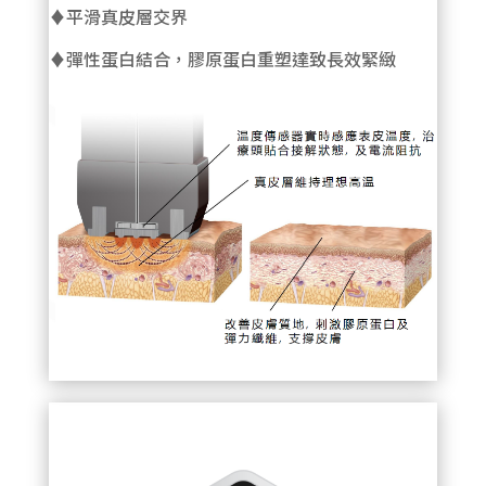
♦平滑真皮層交界
♦彈性蛋白結合，膠原蛋白重塑達致長效緊緻