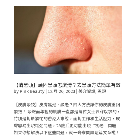
【清黑頭】頑固黑頭怎麽清？去黑頭方法簡單有效
by
Pink Beauty
|
12 月 26, 2023
|
美容資訊
,
黑頭
【皮膚緊致】皮膚鬆弛、顯老？四大方法讓你的皮膚重回
緊致！ 緊緻而年輕的肌膚一直都是每位女士夢寐以求的，
特別是對於繁忙的香港人來說，面對工作和生活壓力，皮
膚容易出現鬆弛問題，25歲后更可能出現“初老”問題。
如果你想解決以下这些問題，就一齊來閱讀這篇文章啦！