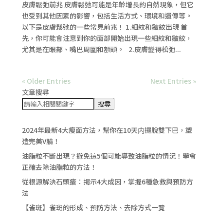
皮膚鬆弛前兆 皮膚鬆弛可能是年齡增長的自然現象，但它
也受到其他因素的影響，包括生活方式、環境和遺傳等。
以下是皮膚鬆弛的一些常見前兆！ 1.細紋和皺紋出現 首
先，你可能會注意到你的面部開始出現一些細紋和皺紋，
尤其是在眼部、嘴巴周圍和額頭。 2.皮膚變得松弛...
« Older Entries
Next Entries »
文章搜尋
搜尋
2024年最新4大瘦面方法，幫你在10天内擺脫雙下巴，塑
造完美V臉！
油脂粒不斷出現？避免這5個可能導致油脂粒的情況！學會
正確去除油脂粒的方法！
從根源解決石頭瘡：揭示4大成因，掌握6種急救與預防方
法
【雀斑】雀斑的形成、預防方法、去除方式一覽