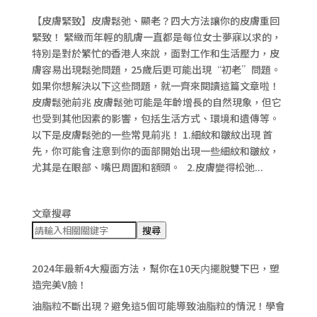
【皮膚緊致】皮膚鬆弛、顯老？四大方法讓你的皮膚重回
緊致！ 緊緻而年輕的肌膚一直都是每位女士夢寐以求的，
特別是對於繁忙的香港人來說，面對工作和生活壓力，皮
膚容易出現鬆弛問題，25歲后更可能出現“初老”問題。
如果你想解決以下这些問題，就一齊來閱讀這篇文章啦！
皮膚鬆弛前兆 皮膚鬆弛可能是年齡增長的自然現象，但它
也受到其他因素的影響，包括生活方式、環境和遺傳等。
以下是皮膚鬆弛的一些常見前兆！ 1.細紋和皺紋出現 首
先，你可能會注意到你的面部開始出現一些細紋和皺紋，
尤其是在眼部、嘴巴周圍和額頭。 2.皮膚變得松弛...
文章搜尋
搜尋
2024年最新4大瘦面方法，幫你在10天内擺脫雙下巴，塑
造完美V臉！
油脂粒不斷出現？避免這5個可能導致油脂粒的情況！學會