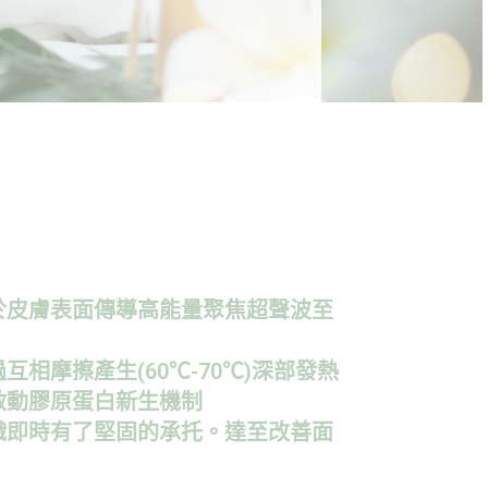
於皮膚表面傳導高能量聚焦超聲波至
相摩擦產生(60℃-70℃)深部發熱
啟動膠原蛋白新生機制
織即時有了堅固的承托。達至改善面