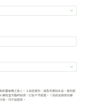
時，以免影響後續之客人。 4.如若遲到，請及早通知本店。遲到超
.療程當天臨時缺席，訂金不予退還。 7.如欲加做其他療
及付款，均不設退款。