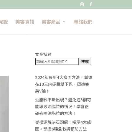


見證
美容資訊
美容產品
聯絡我們
文章搜尋
搜尋
2024年最新4大瘦面方法，幫你
在10天内擺脫雙下巴，塑造完
美V臉！
油脂粒不斷出現？避免這5個可
能導致油脂粒的情況！學會正
確去除油脂粒的方法！
從根源解決石頭瘡：揭示4大成
因，掌握6種急救與預防方法