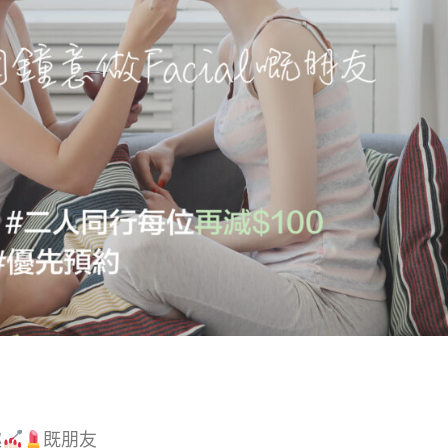
趣
既朋友