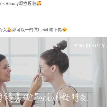
nk Beauty嘅療程啦
母女
都可以一齊做facial 傾下偈